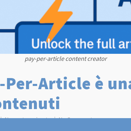
pay-per-article content creator
-Per-Article è un
ontenuti
Non categorizzato
No Comments