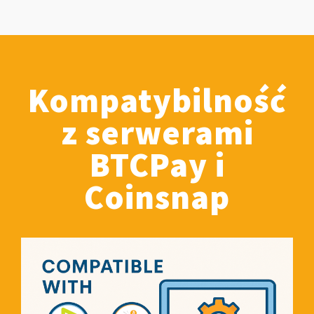
Kompatybilność
z serwerami
BTCPay i
Coinsnap