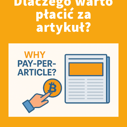
Dlaczego warto
płacić za
artykuł?