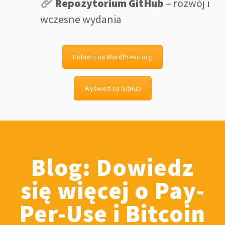
Repozytorium GitHub
– rozwój i
wczesne wydania
Pobierz na WordPress.org
Wyświetl na GitHub
Blog: Dowiedz
się więcej o Pay-
Per-Use i Bitcoin